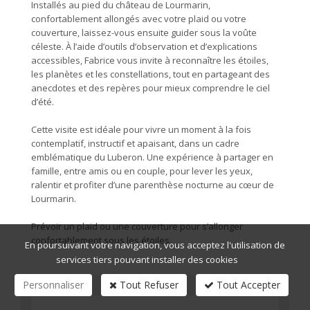
Installés au pied du château de Lourmarin,
confortablement allongés avec votre plaid ou votre
couverture, laissez-vous ensuite guider sous la voûte
céleste. À l’aide d’outils d’observation et d’explications
accessibles, Fabrice vous invite à reconnaître les étoiles,
les planètes et les constellations, tout en partageant des
anecdotes et des repères pour mieux comprendre le ciel
d’été.
Cette visite est idéale pour vivre un moment à la fois
contemplatif, instructif et apaisant, dans un cadre
emblématique du Luberon. Une expérience à partager en
famille, entre amis ou en couple, pour lever les yeux,
ralentir et profiter d’une parenthèse nocturne au cœur de
Lourmarin.
Prévoir un plaid ou une couverture pour s’allonger
confortablement sous les étoiles.
En poursuivant votre navigation, vous acceptez l'utilisation de
services tiers pouvant installer des cookies
Personnaliser
Tout Refuser
Tout Accepter