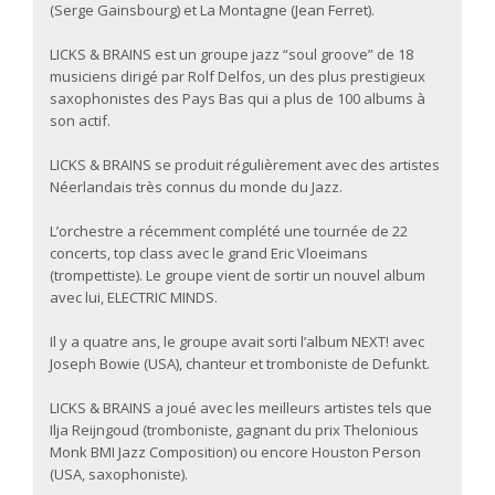
(Serge Gainsbourg) et La Montagne (Jean Ferret).
LICKS & BRAINS est un groupe jazz “soul groove” de 18
musiciens dirigé par Rolf Delfos, un des plus prestigieux
saxophonistes des Pays Bas qui a plus de 100 albums à
son actif.
LICKS & BRAINS se produit régulièrement avec des artistes
Néerlandais très connus du monde du Jazz.
L’orchestre a récemment complété une tournée de 22
concerts, top class avec le grand Eric Vloeimans
(trompettiste). Le groupe vient de sortir un nouvel album
avec lui, ELECTRIC MINDS.
Il y a quatre ans, le groupe avait sorti l’album NEXT! avec
Joseph Bowie (USA), chanteur et tromboniste de Defunkt.
LICKS & BRAINS a joué avec les meilleurs artistes tels que
Ilja Reijngoud (tromboniste, gagnant du prix Thelonious
Monk BMI Jazz Composition) ou encore Houston Person
(USA, saxophoniste).