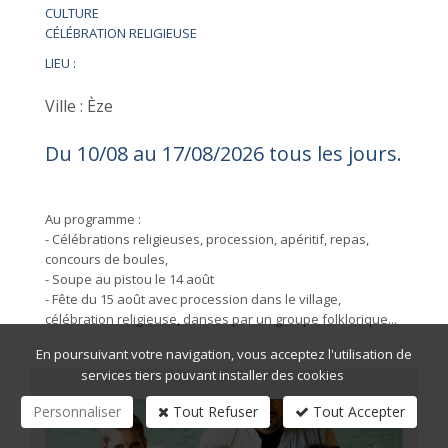
CULTURE
CÉLÉBRATION RELIGIEUSE
LIEU :
Ville : Èze
Du 10/08 au 17/08/2026 tous les jours.
Au programme :
- Célébrations religieuses, procession, apéritif, repas,
concours de boules,
- Soupe au pistou le 14 août
- Fête du 15 août avec procession dans le village,
célébration religieuse, danses par un groupe folklorique...
En poursuivant votre navigation, vous acceptez l'utilisation de
services tiers pouvant installer des cookies
Personnaliser
Tout Refuser
Tout Accepter