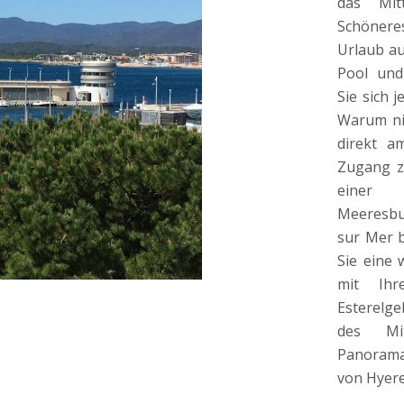
das Mit
Schöner
Urlaub au
Pool und
Sie sich 
Warum nic
direkt a
Zugang z
einer 
Meeresbuc
sur Mer b
Sie eine 
mit Ihr
Esterelg
des Mi
Panorama
von Hyere