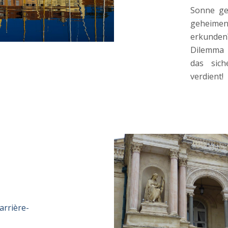
Sonne ge
geheime
erkunde
Dilemma 
das sich
verdient!
’arrière-