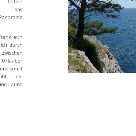
m hohen
en das
anorama
rankreich
sich durch
g zwischen
r Urlauber
 und somit
ubt, die
und Laune