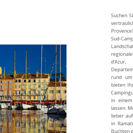
Suchen Si
vertrauli
Provence?
Sud-Ca
Landsc
regional
d’Azur
Departem
rund um 
bieten Ih
Campingu
in einem
lassen. M
lieber au
in Ramatu
Buchten d