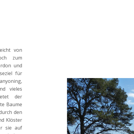
eicht von
och zum
erdon und
seziel für
nyoning,
nd vieles
etet der
nte Baume
durch den
nd Klöster
r sie auf