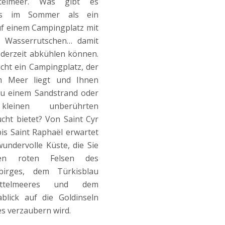
telmeer. Was gibt es
es im Sommer als ein
f einem Campingplatz mit
 Wasserrutschen… damit
jederzeit abkühlen können.
ht ein Campingplatz, der
m Meer liegt und Ihnen
u einem Sandstrand oder
kleinen unberührten
ht bietet? Von Saint Cyr
is Saint Raphaël erwartet
wundervolle Küste, die Sie
en roten Felsen des
ebirges, dem Türkisblau
ttelmeeres und dem
blick auf die Goldinseln
s verzaubern wird.