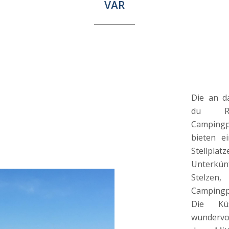
VAR
Die an d
du Rh
Campingp
bieten e
Stellpl
Unterkü
Stelzen,
Campingp
Die Küs
wundervo