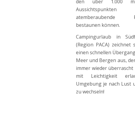
den über 1.000 
Aussichtspunkt
atemberaubende P
bestaunen können.
Campingurlaub in Südf
(Region PACA) zeichnet 
einen schnellen Übergan
Meer und Bergen aus, de
immer wieder überrascht
mit Leichtigkeit erla
Umgebung je nach Lust 
zu wechseln!