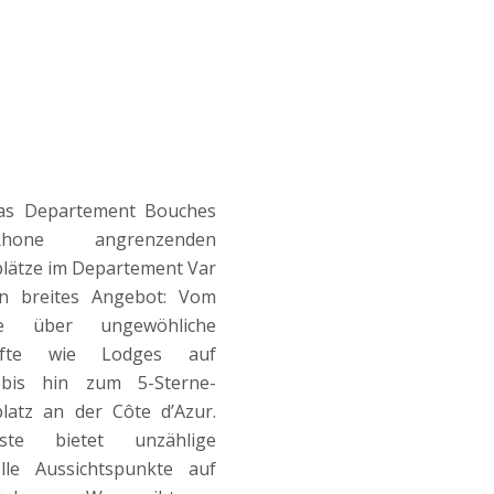
as Departement Bouches
one angrenzenden
lätze im Departement Var
in breites Angebot: Vom
atze über ungewöhliche
nfte wie Lodges auf
 bis hin zum 5-Sterne-
latz an der Côte d’Azur.
te bietet unzählige
lle Aussichtspunkte auf