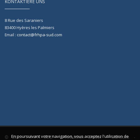
KONTAKTIERE UNS
8 Rue des Saraniers
83400
Hyères les Palmiers
contact@frhpa-sud.com
Email :
En poursuivant votre navigation, vous acceptez l'utilisation de
© 2021 FRHPA SUD -
Produktion Bexter
-
Zuhause
-