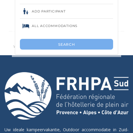
Geen camping gevonden.
We raden u aan het aantal zoekcriteria te verminderen.
Uw ideale kampeervakantie, Outdoor accommodatie in Zuid-