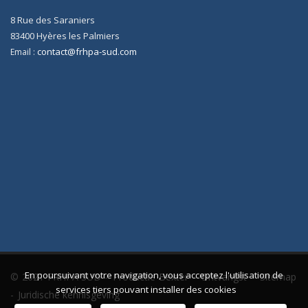
8 Rue des Saraniers
83400
Hyères les Palmiers
contact@frhpa-sud.com
Email :
En poursuivant votre navigation, vous acceptez l'utilisation de
© 2021 FRHPA SUD -
Productie Bexter
-
Ontvangst
-
Sitemap
services tiers pouvant installer des cookies
-
Juridische kennisgeving