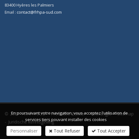
83400
Hyères les Palmiers
contact@frhpa-sud.com
Email :
En poursuivant votre navigation, vous acceptez l'utilisation de
© 2021 FRHPA SUD -
Productie Bexter
-
Ontvangst
-
Sitemap
services tiers pouvant installer des cookies
-
Juridische kennisgeving
Personnaliser
Tout Refuser
Tout Accepter