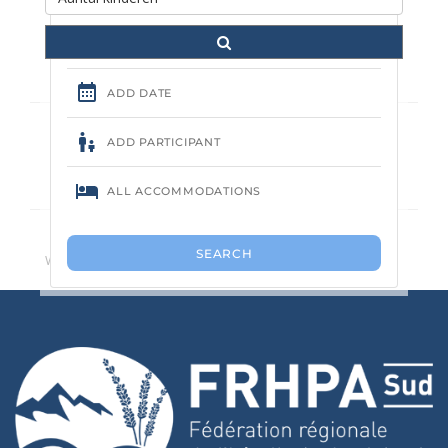
Geen camping gevonden.
We raden u aan het aantal zoekcriteria te verminderen.