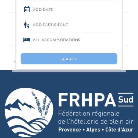
Geen camping gevonden.
We raden u aan het aantal zoekcriteria te verminderen.