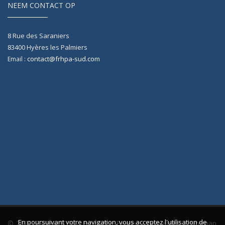
NEEM CONTACT OP
8 Rue des Saraniers
83400
Hyères les Palmiers
contact@frhpa-sud.com
Email :
En poursuivant votre navigation, vous acceptez l'utilisation de
© 2021 FRHPA SUD -
Productie Bexter
-
Ontvangst
-
Sitemap