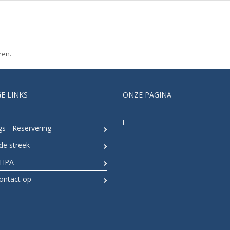
ren.
E LINKS
ONZE PAGINA
s - Reservering
de streek
RHPA
ntact op